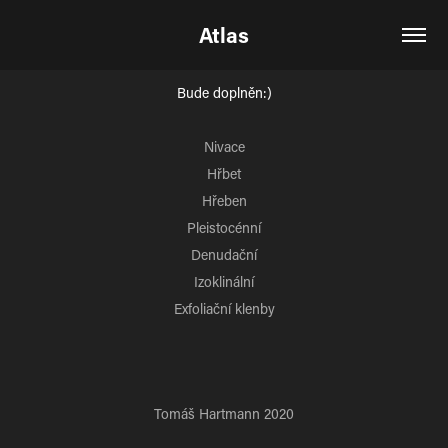
Atlas
Bude doplněn:)
Nivace
Hřbet
Hřeben
Pleistocénní
Denudační
Izoklinální
Exfoliační klenby
Tomáš Hartmann 2020